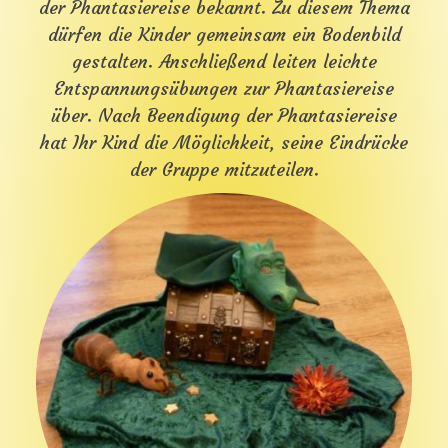
der Phantasiereise bekannt. Zu diesem Thema
E
N
dürfen die Kinder gemeinsam ein Bodenbild
F
gestalten. Anschließend leiten leichte
Ü
R
Entspannungsübungen zur Phantasiereise
K
über. Nach Beendigung der Phantasiereise
I
hat Ihr Kind die Möglichkeit, seine Eindrücke
N
D
der Gruppe mitzuteilen.
E
R