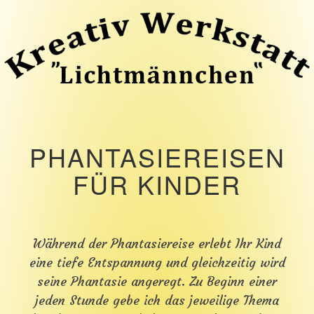
P
PHANTASIEREISEN
H
A
FÜR KINDER
N
T
A
S
I
Während der Phantasiereise erlebt Ihr Kind
E
eine tiefe Entspannung und gleichzeitig wird
R
E
seine Phantasie angeregt. Zu Beginn einer
I
jeden Stunde gebe ich das jeweilige Thema
S